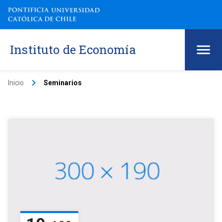
Instituto de Economía
keyboard_arrow_right
Inicio
Seminarios