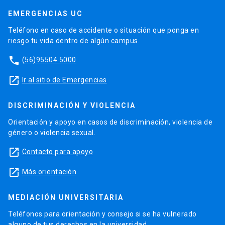
EMERGENCIAS UC
Teléfono en caso de accidente o situación que ponga en
riesgo tu vida dentro de algún campus.
phone
(56)95504 5000
launch
Ir al sitio de Emergencias
DISCRIMINACIÓN Y VIOLENCIA
Orientación y apoyo en casos de discriminación, violencia de
género o violencia sexual.
launch
Contacto para apoyo
launch
Más orientación
MEDIACIÓN UNIVERSITARIA
Teléfonos para orientación y consejo si se ha vulnerado
alguno de tus derechos en la universidad.