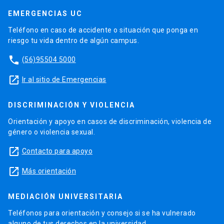
EMERGENCIAS UC
Teléfono en caso de accidente o situación que ponga en
riesgo tu vida dentro de algún campus.
phone
(56)95504 5000
launch
Ir al sitio de Emergencias
DISCRIMINACIÓN Y VIOLENCIA
Orientación y apoyo en casos de discriminación, violencia de
género o violencia sexual.
launch
Contacto para apoyo
launch
Más orientación
MEDIACIÓN UNIVERSITARIA
Teléfonos para orientación y consejo si se ha vulnerado
alguno de tus derechos en la universidad.