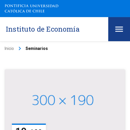
Instituto de Economía
keyboard_arrow_right
Inicio
Seminarios