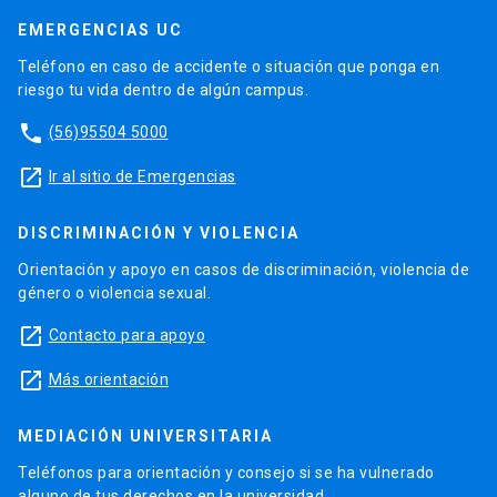
EMERGENCIAS UC
Teléfono en caso de accidente o situación que ponga en
riesgo tu vida dentro de algún campus.
phone
(56)95504 5000
launch
Ir al sitio de Emergencias
DISCRIMINACIÓN Y VIOLENCIA
Orientación y apoyo en casos de discriminación, violencia de
género o violencia sexual.
launch
Contacto para apoyo
launch
Más orientación
MEDIACIÓN UNIVERSITARIA
Teléfonos para orientación y consejo si se ha vulnerado
alguno de tus derechos en la universidad.