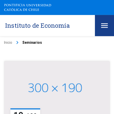
Instituto de Economía
keyboard_arrow_right
Inicio
Seminarios