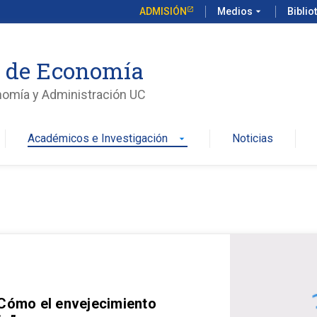
ADMISIÓN
Medios
arrow_drop_down
Biblio
o de Economía
nomía y Administración UC
Académicos e Investigación
Noticias
arrow_drop_down
 Cómo el envejecimiento