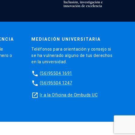
ENCIA
MEDIACIÓN UNIVERSITARIA
de
Teléfonos para orientación y consejo si
énero o
se ha vulnerado alguno de tus derechos
en la universidad.
phone
(56)95504 1691
phone
(56)95504 1247
launch
Ir a la Oficina de Ombuds UC