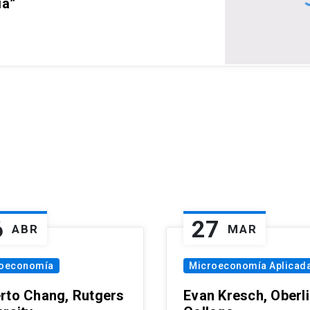
ia”
6
27
ABR
MAR
oeconomía
Microeconomía Aplicad
rto Chang, Rutgers
Evan Kresch, Oberl