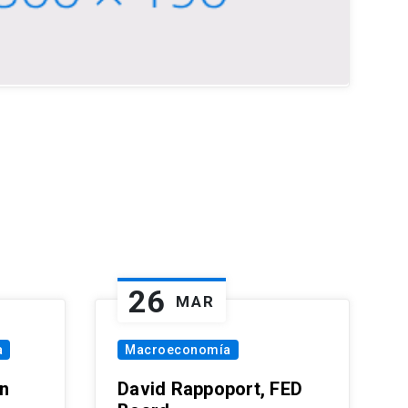
26
MAR
a
Macroeconomía
in
David Rappoport, FED