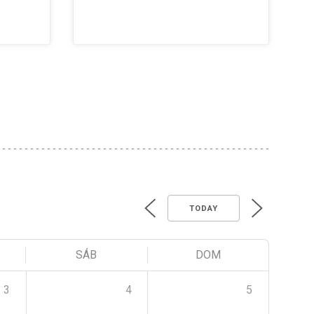
TODAY
SÁB
DOM
3
4
5