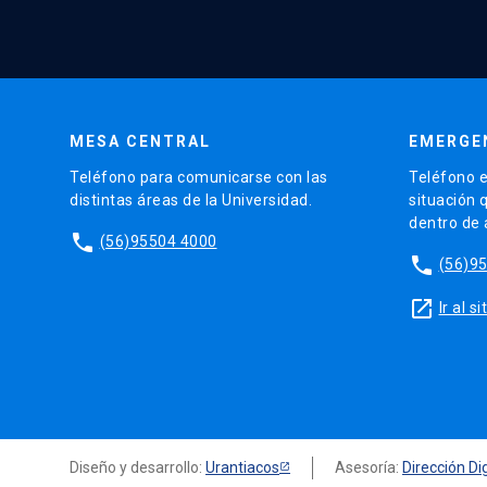
MESA CENTRAL
EMERGE
Teléfono para comunicarse con las
Teléfono e
distintas áreas de la Universidad.
situación 
dentro de
phone
(56)95504 4000
phone
(56)9
launch
Ir al 
Diseño y desarrollo:
Urantiacos
Asesoría:
Dirección Dig