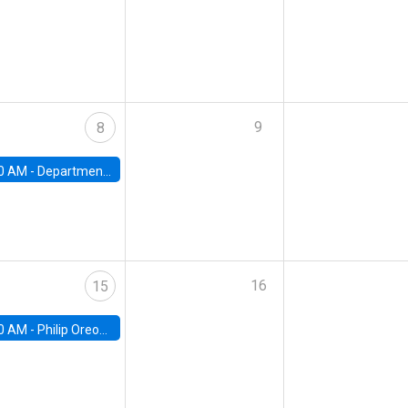
9
8
0 AM -
Department Seminar: James Robinson
16
15
0 AM -
Philip Oreopolous, University of Toronto