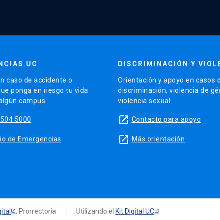
NCIAS UC
DISCRIMINACIÓN Y VIOL
n caso de accidente o
Orientación y apoyo en casos 
que ponga en riesgo tu vida
discriminación, violencia de g
 algún campus.
violencia sexual.
launch
5504 5000
Contacto para apoyo
launch
sitio de Emergencias
Más orientación
ital
, Prorrectoría
Utilizando el
Kit Digital UC