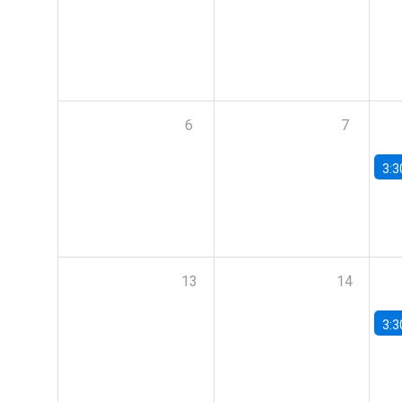
6
7
3:3
13
14
3:3