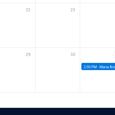
22
23
29
30
2:00 PM -
Maria Aristizabal-Ramirez, FED