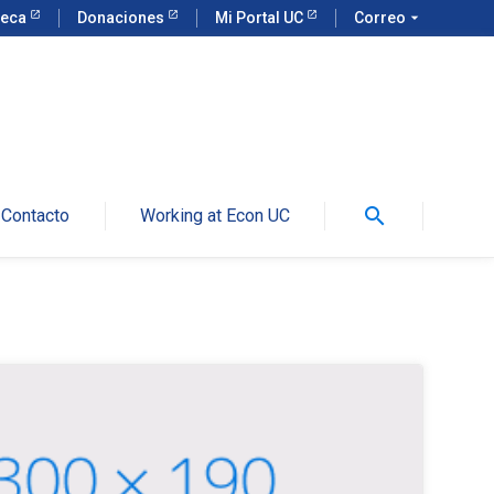
teca
Donaciones
Mi Portal UC
Correo
arrow_drop_down
search
Contacto
Working at Econ UC