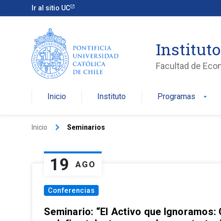
Ir al sitio UC
Institut
Facultad de Eco
Inicio
Instituto
Programas
arrow_drop_down
keyboard_arrow_right
Inicio
Seminarios
19
AGO
Conferencias
Seminario: “El Activo que Ignoramos: