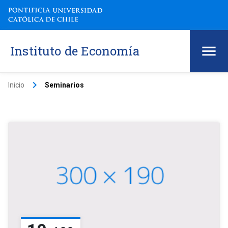
Instituto de Economía
keyboard_arrow_right
Inicio
Seminarios