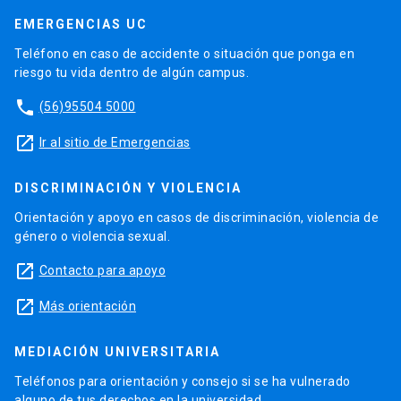
EMERGENCIAS UC
Teléfono en caso de accidente o situación que ponga en
riesgo tu vida dentro de algún campus.
phone
(56)95504 5000
launch
Ir al sitio de Emergencias
DISCRIMINACIÓN Y VIOLENCIA
Orientación y apoyo en casos de discriminación, violencia de
género o violencia sexual.
launch
Contacto para apoyo
launch
Más orientación
MEDIACIÓN UNIVERSITARIA
Teléfonos para orientación y consejo si se ha vulnerado
alguno de tus derechos en la universidad.