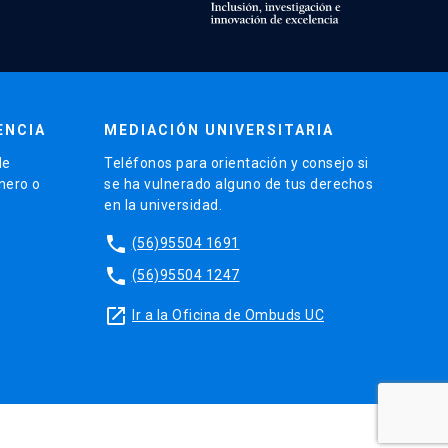
ENCIA
MEDIACIÓN UNIVERSITARIA
de
Teléfonos para orientación y consejo si
énero o
se ha vulnerado alguno de tus derechos
en la universidad.
phone
(56)95504 1691
phone
(56)95504 1247
launch
Ir a la Oficina de Ombuds UC