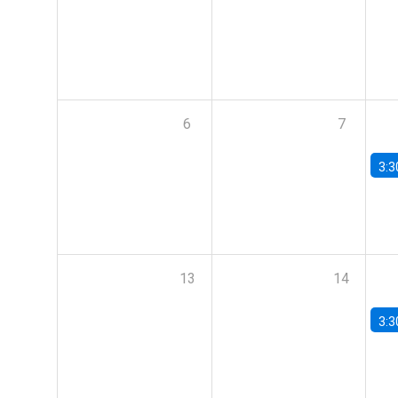
6
7
3:3
13
14
3:3