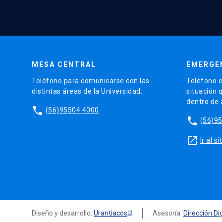
MESA CENTRAL
EMERGE
Teléfono para comunicarse con las
Teléfono e
distintas áreas de la Universidad.
situación 
dentro de
phone
(56)95504 4000
phone
(56)9
launch
Ir al 
Diseño y desarrollo:
Urantiacos
Asesoría:
Dirección Dig