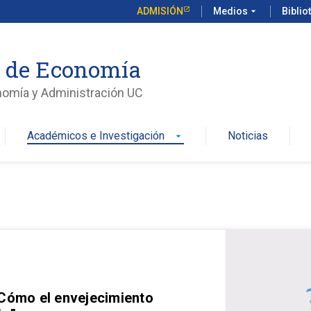
ADMISIÓN
Medios
arrow_drop_down
Biblio
o de Economía
nomía y Administración UC
Académicos e Investigación
Noticias
arrow_drop_down
 Cómo el envejecimiento