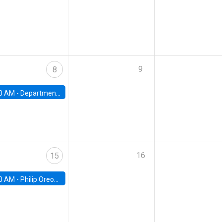
9
8
0 AM -
Department Seminar: James Robinson
16
15
0 AM -
Philip Oreopolous, University of Toronto