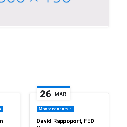
26
MAR
a
Macroeconomía
in
David Rappoport, FED