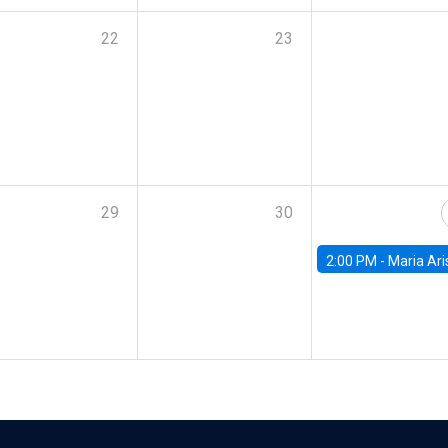
22
23
29
30
2:00 PM -
Maria Aristizabal-Ramirez, FED