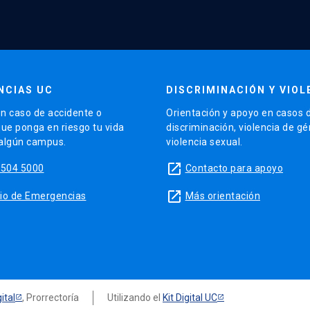
NCIAS UC
DISCRIMINACIÓN Y VIOL
n caso de accidente o
Orientación y apoyo en casos 
que ponga en riesgo tu vida
discriminación, violencia de g
 algún campus.
violencia sexual.
launch
5504 5000
Contacto para apoyo
launch
sitio de Emergencias
Más orientación
ital
, Prorrectoría
Utilizando el
Kit Digital UC