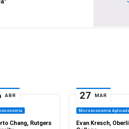
ia”
6
27
ABR
MAR
oeconomía
Microeconomía Aplicad
rto Chang, Rutgers
Evan Kresch, Oberl