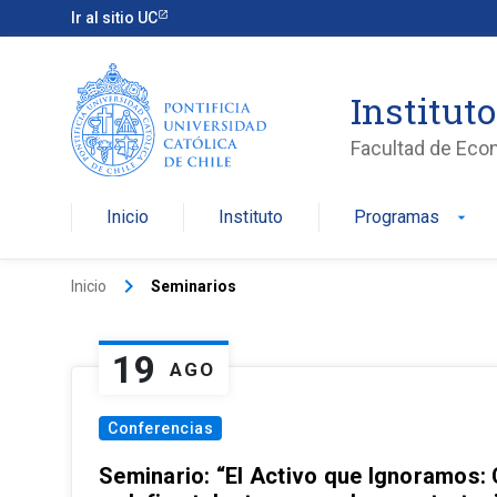
Ir al sitio UC
Institut
Facultad de Eco
Inicio
Instituto
Programas
arrow_drop_down
keyboard_arrow_right
Inicio
Seminarios
19
AGO
Conferencias
Seminario: “El Activo que Ignoramos: