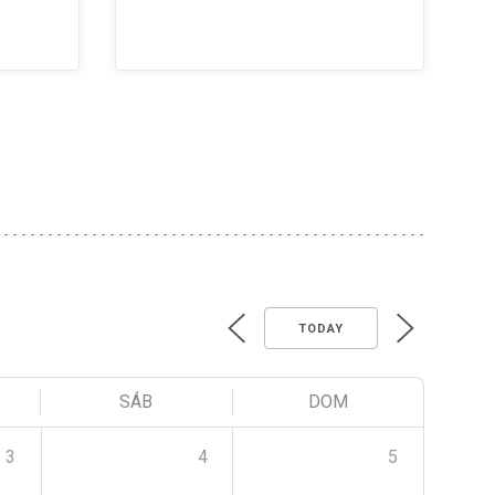
TODAY
SÁB
DOM
3
4
5