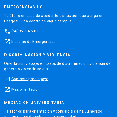
EMERGENCIAS UC
Teléfono en caso de accidente o situación que ponga en
riesgo tu vida dentro de algún campus.
phone
(56)95504 5000
launch
Ir al sitio de Emergencias
DISCRIMINACIÓN Y VIOLENCIA
Orientación y apoyo en casos de discriminación, violencia de
género o violencia sexual.
launch
Contacto para apoyo
launch
Más orientación
MEDIACIÓN UNIVERSITARIA
Teléfonos para orientación y consejo si se ha vulnerado
alguno de tus derechos en la universidad.