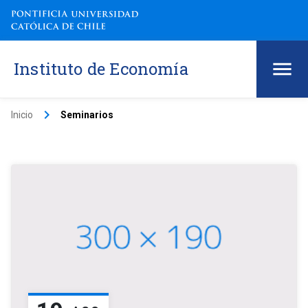
Instituto de Economía
keyboard_arrow_right
Inicio
Seminarios