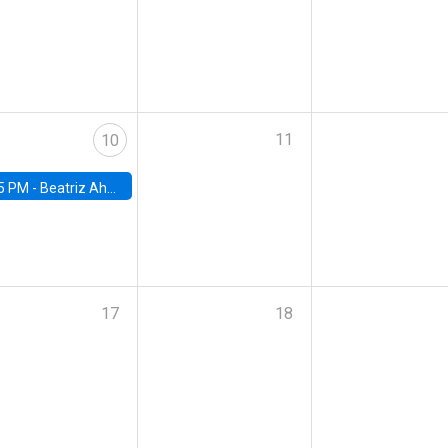
11
10
5 PM -
Beatriz Ahumada, PhD candidate, Universidad de Pittsburgh
17
18