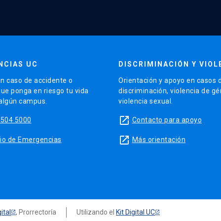
NCIAS UC
DISCRIMINACIÓN Y VIOL
n caso de accidente o
Orientación y apoyo en casos 
que ponga en riesgo tu vida
discriminación, violencia de g
 algún campus.
violencia sexual.
launch
5504 5000
Contacto para apoyo
launch
sitio de Emergencias
Más orientación
ital
, Prorrectoría
Utilizando el
Kit Digital UC