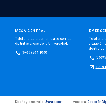
MESA CENTRAL
EMERGE
Teléfono para comunicarse con las
Teléfono e
distintas áreas de la Universidad.
situación 
dentro de
phone
(56)95504 4000
phone
(56)9
launch
Ir al 
Diseño y desarrollo:
Urantiacos
Asesoría:
Dirección Dig