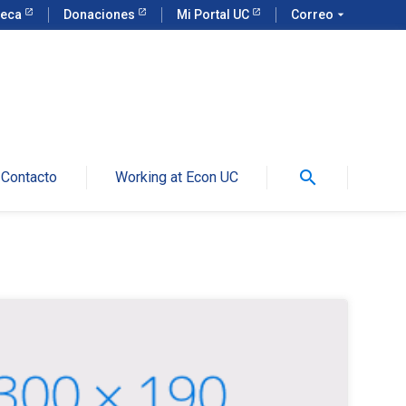
teca
Donaciones
Mi Portal UC
Correo
arrow_drop_down
search
Contacto
Working at Econ UC