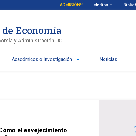
ADMISIÓN
Medios
arrow_drop_down
Biblio
o de Economía
nomía y Administración UC
Académicos e Investigación
Noticias
arrow_drop_down
 Cómo el envejecimiento