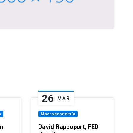
26
MAR
a
Macroeconomía
in
David Rappoport, FED