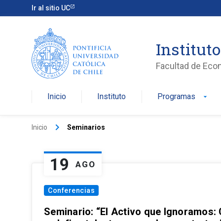
Ir al sitio UC
Institut
Facultad de Eco
Inicio
Instituto
Programas
arrow_drop_down
keyboard_arrow_right
Inicio
Seminarios
19
AGO
Conferencias
Seminario: “El Activo que Ignoramos: