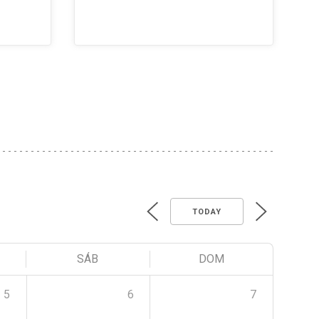
TODAY
SÁB
DOM
5
6
7