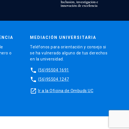
ENCIA
MEDIACIÓN UNIVERSITARIA
de
Teléfonos para orientación y consejo si
énero o
se ha vulnerado alguno de tus derechos
en la universidad.
phone
(56)95504 1691
phone
(56)95504 1247
launch
Ir a la Oficina de Ombuds UC