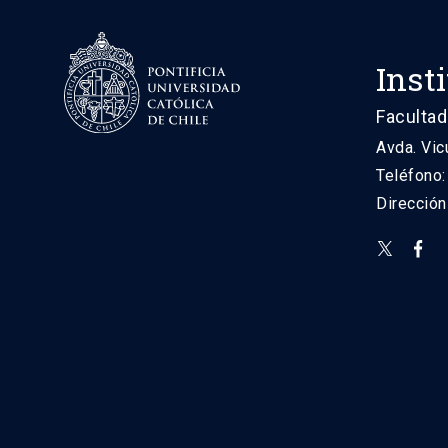
Inst
Facultad
Avda. Vic
Teléfono
Direcció