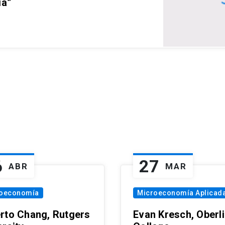
ia”
6
27
ABR
MAR
oeconomía
Microeconomía Aplicad
rto Chang, Rutgers
Evan Kresch, Oberl