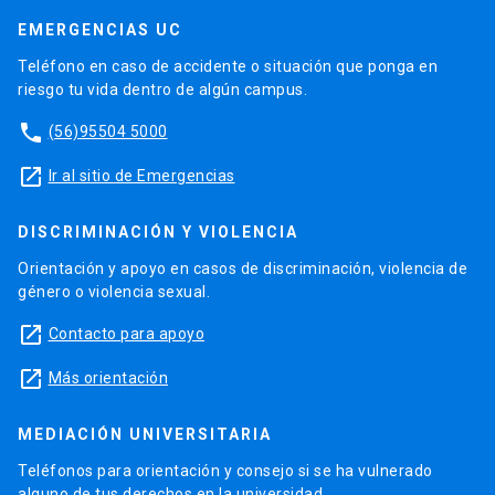
EMERGENCIAS UC
Teléfono en caso de accidente o situación que ponga en
riesgo tu vida dentro de algún campus.
phone
(56)95504 5000
launch
Ir al sitio de Emergencias
DISCRIMINACIÓN Y VIOLENCIA
Orientación y apoyo en casos de discriminación, violencia de
género o violencia sexual.
launch
Contacto para apoyo
launch
Más orientación
MEDIACIÓN UNIVERSITARIA
Teléfonos para orientación y consejo si se ha vulnerado
alguno de tus derechos en la universidad.