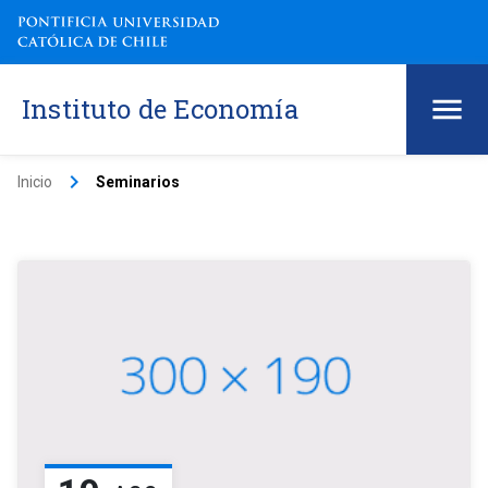
Instituto de Economía
keyboard_arrow_right
Inicio
Seminarios