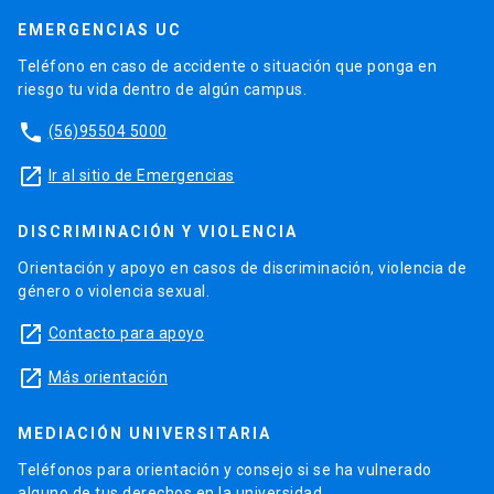
EMERGENCIAS UC
Teléfono en caso de accidente o situación que ponga en
riesgo tu vida dentro de algún campus.
phone
(56)95504 5000
launch
Ir al sitio de Emergencias
DISCRIMINACIÓN Y VIOLENCIA
Orientación y apoyo en casos de discriminación, violencia de
género o violencia sexual.
launch
Contacto para apoyo
launch
Más orientación
MEDIACIÓN UNIVERSITARIA
Teléfonos para orientación y consejo si se ha vulnerado
alguno de tus derechos en la universidad.