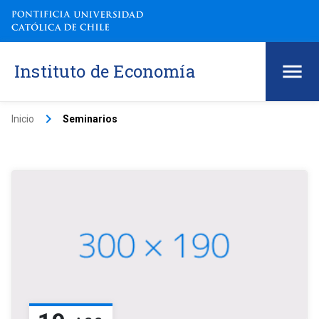
Instituto de Economía
keyboard_arrow_right
Inicio
Seminarios