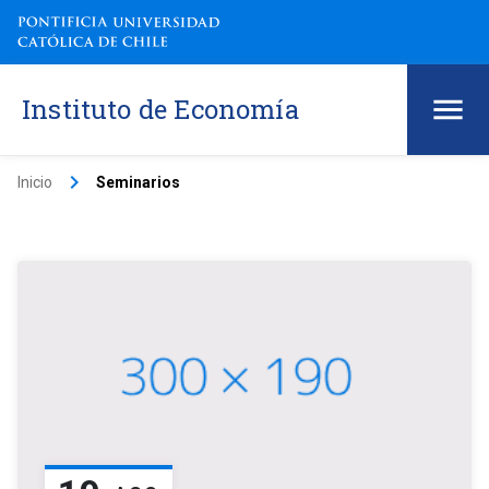
Instituto de Economía
keyboard_arrow_right
Inicio
Seminarios