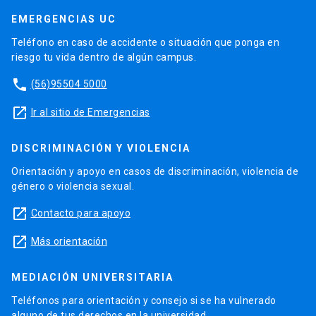
EMERGENCIAS UC
Teléfono en caso de accidente o situación que ponga en
riesgo tu vida dentro de algún campus.
phone
(56)95504 5000
launch
Ir al sitio de Emergencias
DISCRIMINACIÓN Y VIOLENCIA
Orientación y apoyo en casos de discriminación, violencia de
género o violencia sexual.
launch
Contacto para apoyo
launch
Más orientación
MEDIACIÓN UNIVERSITARIA
Teléfonos para orientación y consejo si se ha vulnerado
alguno de tus derechos en la universidad.