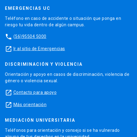
EMERGENCIAS UC
Teléfono en caso de accidente o situación que ponga en
riesgo tu vida dentro de algún campus.
phone
(56)95504 5000
launch
Ir al sitio de Emergencias
DISCRIMINACIÓN Y VIOLENCIA
Orientación y apoyo en casos de discriminación, violencia de
género o violencia sexual.
launch
Contacto para apoyo
launch
Más orientación
MEDIACIÓN UNIVERSITARIA
Teléfonos para orientación y consejo si se ha vulnerado
alguno de tus derechos en la universidad.