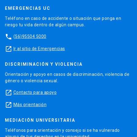
EMERGENCIAS UC
Teléfono en caso de accidente o situación que ponga en
riesgo tu vida dentro de algún campus.
phone
(56)95504 5000
launch
Ir al sitio de Emergencias
DISCRIMINACIÓN Y VIOLENCIA
Orientación y apoyo en casos de discriminación, violencia de
género o violencia sexual.
launch
Contacto para apoyo
launch
Más orientación
MEDIACIÓN UNIVERSITARIA
Teléfonos para orientación y consejo si se ha vulnerado
alguno de tus derechos en la universidad.