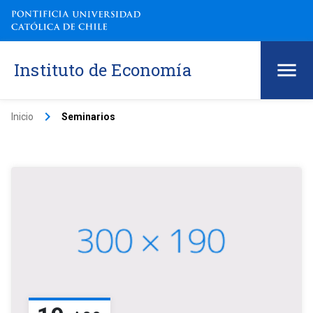
Instituto de Economía
keyboard_arrow_right
Inicio
Seminarios