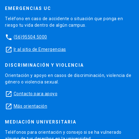
EMERGENCIAS UC
Teléfono en caso de accidente o situación que ponga en
riesgo tu vida dentro de algún campus.
phone
(56)95504 5000
launch
Ir al sitio de Emergencias
DISCRIMINACIÓN Y VIOLENCIA
Orientación y apoyo en casos de discriminación, violencia de
género o violencia sexual.
launch
Contacto para apoyo
launch
Más orientación
MEDIACIÓN UNIVERSITARIA
Teléfonos para orientación y consejo si se ha vulnerado
alguno de tus derechos en la universidad.