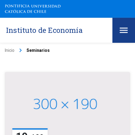
Instituto de Economía
keyboard_arrow_right
Inicio
Seminarios