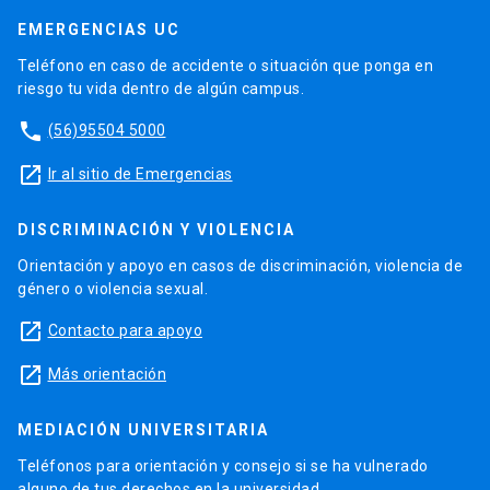
EMERGENCIAS UC
Teléfono en caso de accidente o situación que ponga en
riesgo tu vida dentro de algún campus.
phone
(56)95504 5000
launch
Ir al sitio de Emergencias
DISCRIMINACIÓN Y VIOLENCIA
Orientación y apoyo en casos de discriminación, violencia de
género o violencia sexual.
launch
Contacto para apoyo
launch
Más orientación
MEDIACIÓN UNIVERSITARIA
Teléfonos para orientación y consejo si se ha vulnerado
alguno de tus derechos en la universidad.