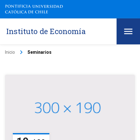
Instituto de Economía
keyboard_arrow_right
Inicio
Seminarios