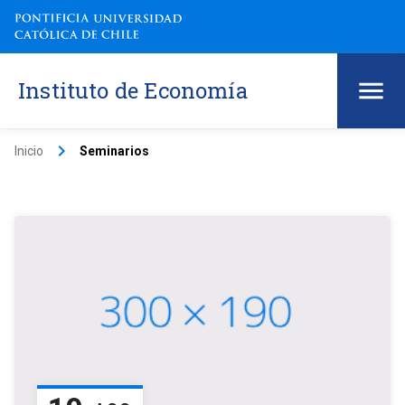
Instituto de Economía
keyboard_arrow_right
Inicio
Seminarios