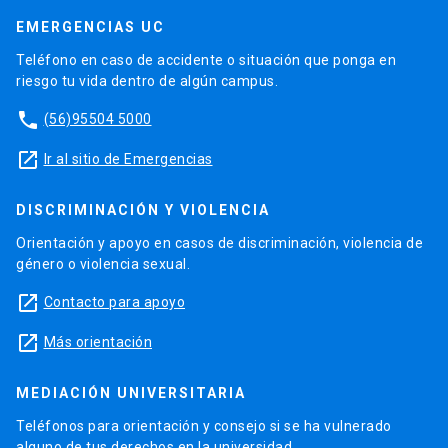
EMERGENCIAS UC
Teléfono en caso de accidente o situación que ponga en
riesgo tu vida dentro de algún campus.
phone
(56)95504 5000
launch
Ir al sitio de Emergencias
DISCRIMINACIÓN Y VIOLENCIA
Orientación y apoyo en casos de discriminación, violencia de
género o violencia sexual.
launch
Contacto para apoyo
launch
Más orientación
MEDIACIÓN UNIVERSITARIA
Teléfonos para orientación y consejo si se ha vulnerado
alguno de tus derechos en la universidad.