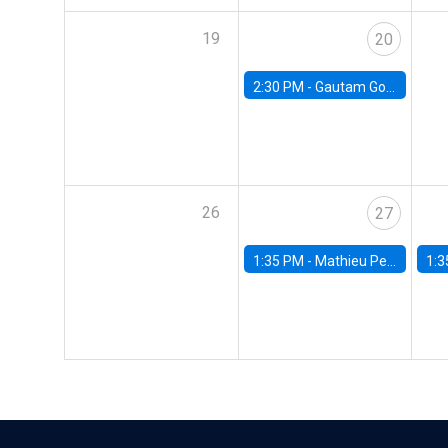
19
20
2:30 PM -
Gautam Gowrisankaran, Columbia University
26
27
1:35 PM -
Mathieu Pedemonte, IDB
1:3