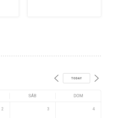
TODAY
SÁB
DOM
2
3
4