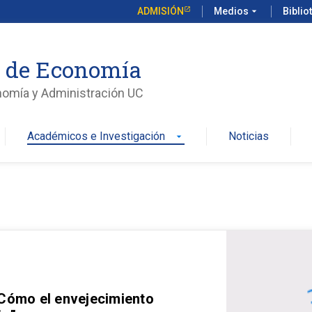
ADMISIÓN
Medios
arrow_drop_down
Biblio
o de Economía
nomía y Administración UC
Académicos e Investigación
Noticias
arrow_drop_down
 Cómo el envejecimiento