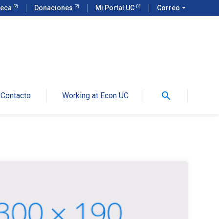
teca
Donaciones
Mi Portal UC
Correo
arrow_drop_down
search
Contacto
Working at Econ UC