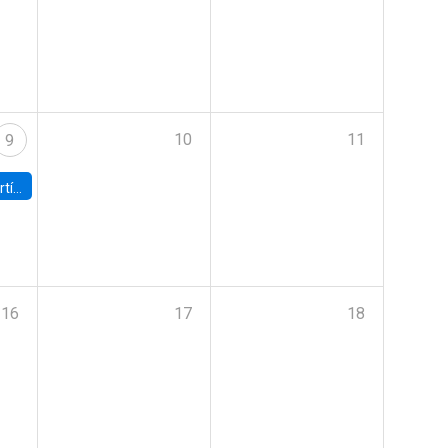
10
11
9
onomía UC
16
17
18