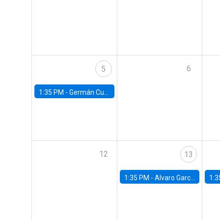
6
5
1:35 PM -
Germán Cubas, University of Houston
12
13
1:35 PM -
Alvaro Garcia-Marin, Universidad de Los Andes
1:3