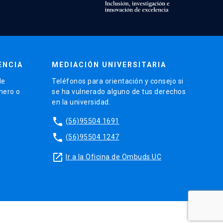
ENCIA
MEDIACIÓN UNIVERSITARIA
de
Teléfonos para orientación y consejo si
énero o
se ha vulnerado alguno de tus derechos
en la universidad.
phone
(56)95504 1691
phone
(56)95504 1247
launch
Ir a la Oficina de Ombuds UC