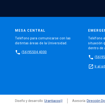
MESA CENTRAL
EMERGE
Teléfono para comunicarse con las
Teléfono e
distintas áreas de la Universidad.
situación 
dentro de
phone
(56)95504 4000
phone
(56)9
launch
Ir al 
Diseño y desarrollo:
Urantiacos
Asesoría:
Dirección Dig