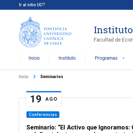
Ir al sitio UC
Institut
Facultad de Eco
Inicio
Instituto
Programas
arrow_drop_down
keyboard_arrow_right
Inicio
Seminarios
19
AGO
Conferencias
Seminario: “El Activo que Ignoramos: