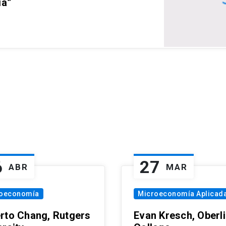
ia”
6
27
ABR
MAR
oeconomía
Microeconomía Aplicad
rto Chang, Rutgers
Evan Kresch, Oberl