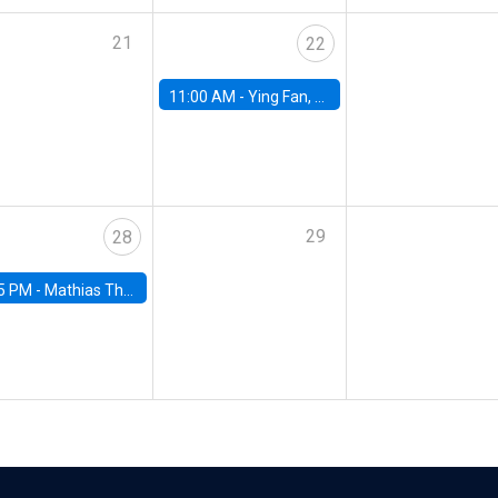
21
22
11:00 AM -
Ying Fan, University of Michigan
29
28
5 PM -
Mathias Thoenig, University of Lausanne