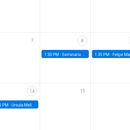
7
8
1:30 PM -
Seminario: “Recuperando la humanidad para progresar en la era de la IA»
1:35 PM -
Felipe Martínez, alumno Doctorado en Ec
15
14
5 PM -
Ursula Mello, Insper - Institute of Education and Research