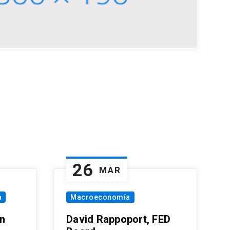
26
MAR
a
Macroeconomía
in
David Rappoport, FED