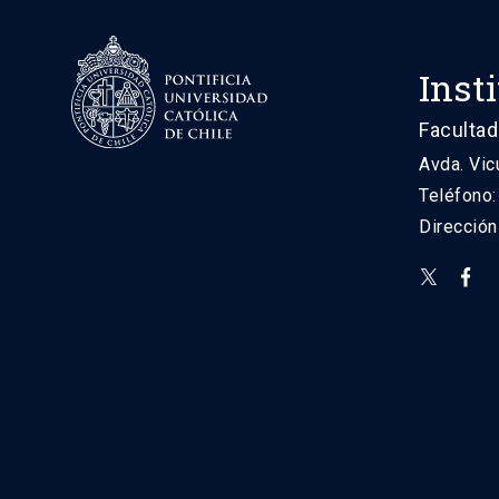
Inst
Facultad
Avda. Vic
Teléfono
Direcció