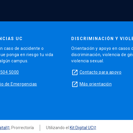
NCIAS UC
DISCRIMINACIÓN Y VIOL
n caso de accidente o
Orientación y apoyo en casos 
que ponga en riesgo tu vida
discriminación, violencia de g
 algún campus.
violencia sexual.
launch
5504 5000
Contacto para apoyo
launch
sitio de Emergencias
Más orientación
ital
, Prorrectoría
Utilizando el
Kit Digital UC