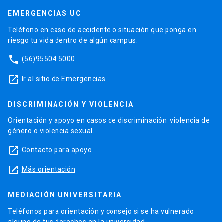
EMERGENCIAS UC
Teléfono en caso de accidente o situación que ponga en
riesgo tu vida dentro de algún campus.
phone
(56)95504 5000
launch
Ir al sitio de Emergencias
DISCRIMINACIÓN Y VIOLENCIA
Orientación y apoyo en casos de discriminación, violencia de
género o violencia sexual.
launch
Contacto para apoyo
launch
Más orientación
MEDIACIÓN UNIVERSITARIA
Teléfonos para orientación y consejo si se ha vulnerado
alguno de tus derechos en la universidad.