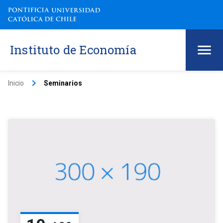
Instituto de Economía
keyboard_arrow_right
Inicio
Seminarios