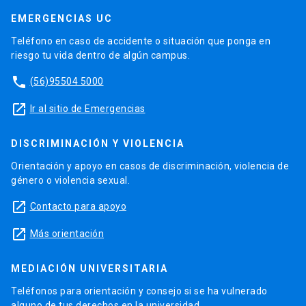
EMERGENCIAS UC
Teléfono en caso de accidente o situación que ponga en
riesgo tu vida dentro de algún campus.
phone
(56)95504 5000
launch
Ir al sitio de Emergencias
DISCRIMINACIÓN Y VIOLENCIA
Orientación y apoyo en casos de discriminación, violencia de
género o violencia sexual.
launch
Contacto para apoyo
launch
Más orientación
MEDIACIÓN UNIVERSITARIA
Teléfonos para orientación y consejo si se ha vulnerado
alguno de tus derechos en la universidad.