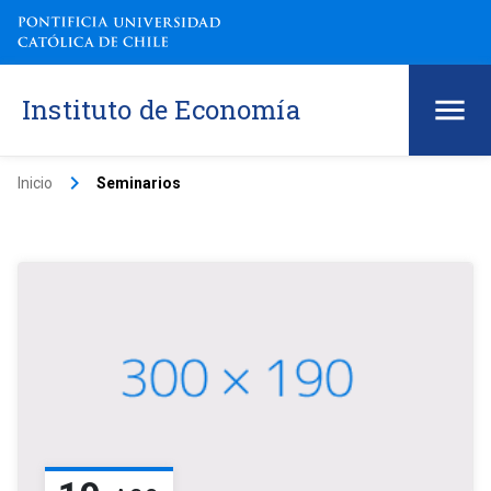
Instituto de Economía
keyboard_arrow_right
Inicio
Seminarios