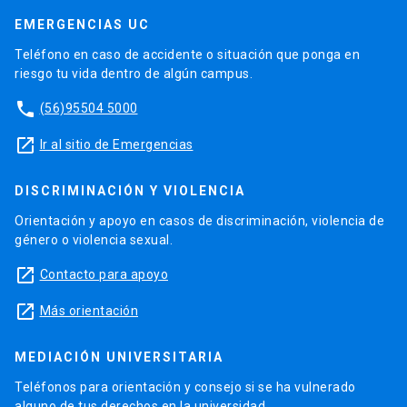
EMERGENCIAS UC
Teléfono en caso de accidente o situación que ponga en
riesgo tu vida dentro de algún campus.
phone
(56)95504 5000
launch
Ir al sitio de Emergencias
DISCRIMINACIÓN Y VIOLENCIA
Orientación y apoyo en casos de discriminación, violencia de
género o violencia sexual.
launch
Contacto para apoyo
launch
Más orientación
MEDIACIÓN UNIVERSITARIA
Teléfonos para orientación y consejo si se ha vulnerado
alguno de tus derechos en la universidad.