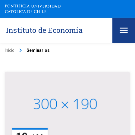
Instituto de Economía
keyboard_arrow_right
Inicio
Seminarios