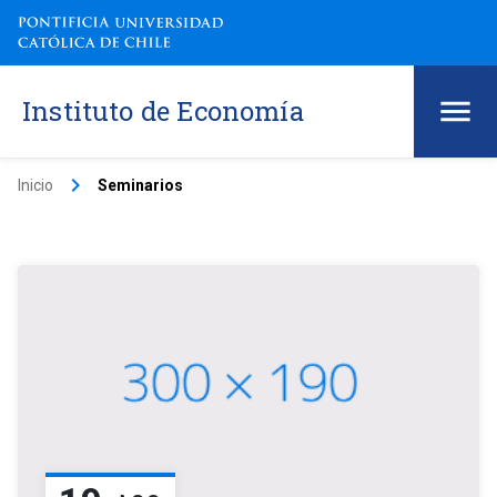
Instituto de Economía
keyboard_arrow_right
Inicio
Seminarios