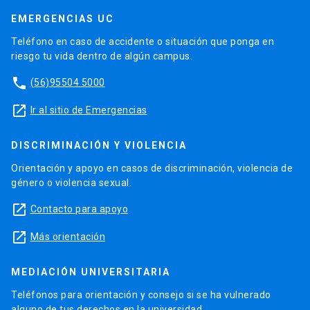
EMERGENCIAS UC
Teléfono en caso de accidente o situación que ponga en
riesgo tu vida dentro de algún campus.
phone
(56)95504 5000
launch
Ir al sitio de Emergencias
DISCRIMINACIÓN Y VIOLENCIA
Orientación y apoyo en casos de discriminación, violencia de
género o violencia sexual.
launch
Contacto para apoyo
launch
Más orientación
MEDIACIÓN UNIVERSITARIA
Teléfonos para orientación y consejo si se ha vulnerado
alguno de tus derechos en la universidad.