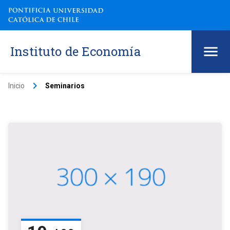
Instituto de Economía
keyboard_arrow_right
Inicio
Seminarios