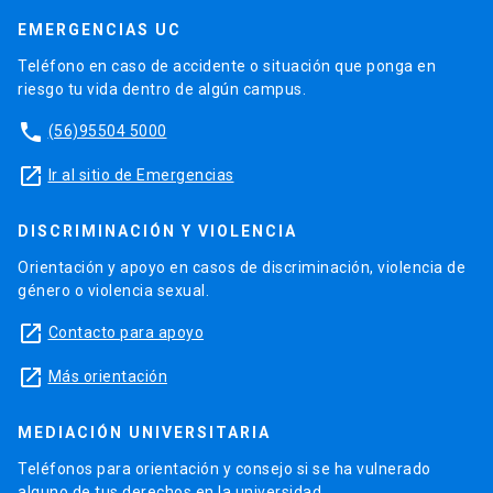
EMERGENCIAS UC
Teléfono en caso de accidente o situación que ponga en
riesgo tu vida dentro de algún campus.
phone
(56)95504 5000
launch
Ir al sitio de Emergencias
DISCRIMINACIÓN Y VIOLENCIA
Orientación y apoyo en casos de discriminación, violencia de
género o violencia sexual.
launch
Contacto para apoyo
launch
Más orientación
MEDIACIÓN UNIVERSITARIA
Teléfonos para orientación y consejo si se ha vulnerado
alguno de tus derechos en la universidad.