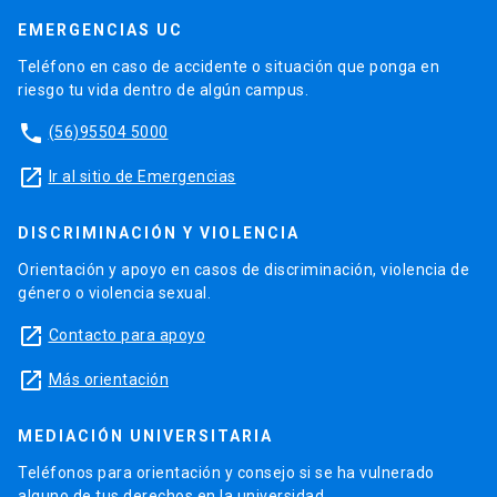
EMERGENCIAS UC
Teléfono en caso de accidente o situación que ponga en
riesgo tu vida dentro de algún campus.
phone
(56)95504 5000
launch
Ir al sitio de Emergencias
DISCRIMINACIÓN Y VIOLENCIA
Orientación y apoyo en casos de discriminación, violencia de
género o violencia sexual.
launch
Contacto para apoyo
launch
Más orientación
MEDIACIÓN UNIVERSITARIA
Teléfonos para orientación y consejo si se ha vulnerado
alguno de tus derechos en la universidad.