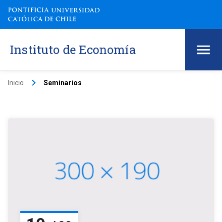
Instituto de Economía
keyboard_arrow_right
Inicio
Seminarios