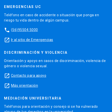
EMERGENCIAS UC
Teléfono en caso de accidente o situación que ponga en
riesgo tu vida dentro de algún campus.
phone
(56)95504 5000
launch
Ir al sitio de Emergencias
DISCRIMINACIÓN Y VIOLENCIA
Orientación y apoyo en casos de discriminación, violencia de
género o violencia sexual.
launch
Contacto para apoyo
launch
Más orientación
MEDIACIÓN UNIVERSITARIA
Teléfonos para orientación y consejo si se ha vulnerado
alguno de tus derechos en la universidad.