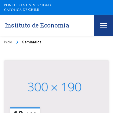
Instituto de Economía
keyboard_arrow_right
Inicio
Seminarios