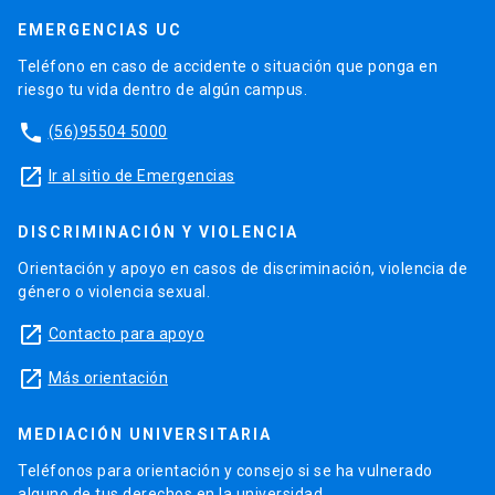
EMERGENCIAS UC
Teléfono en caso de accidente o situación que ponga en
riesgo tu vida dentro de algún campus.
phone
(56)95504 5000
launch
Ir al sitio de Emergencias
DISCRIMINACIÓN Y VIOLENCIA
Orientación y apoyo en casos de discriminación, violencia de
género o violencia sexual.
launch
Contacto para apoyo
launch
Más orientación
MEDIACIÓN UNIVERSITARIA
Teléfonos para orientación y consejo si se ha vulnerado
alguno de tus derechos en la universidad.