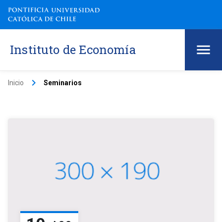
Instituto de Economía
keyboard_arrow_right
Inicio
Seminarios