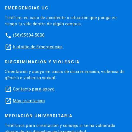
EMERGENCIAS UC
Teléfono en caso de accidente o situación que ponga en
riesgo tu vida dentro de algún campus.
phone
(56)95504 5000
launch
Ir al sitio de Emergencias
DISCRIMINACIÓN Y VIOLENCIA
Orientación y apoyo en casos de discriminación, violencia de
género o violencia sexual.
launch
Contacto para apoyo
launch
Más orientación
MEDIACIÓN UNIVERSITARIA
Teléfonos para orientación y consejo si se ha vulnerado
alguno de tus derechos en la universidad.