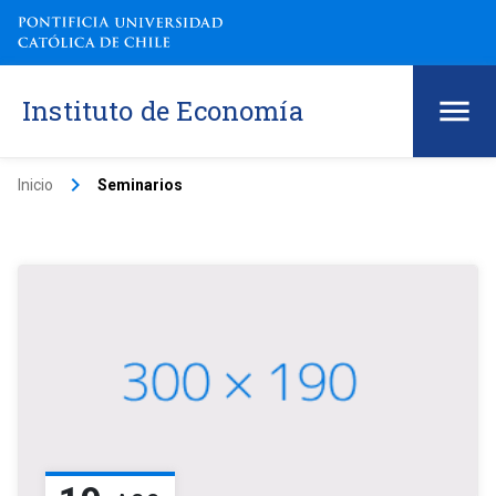
Instituto de Economía
keyboard_arrow_right
Inicio
Seminarios