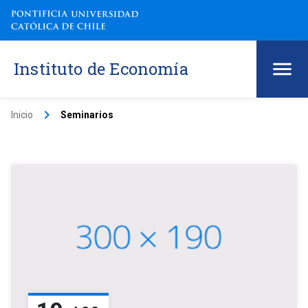
Instituto de Economía
keyboard_arrow_right
Inicio
Seminarios