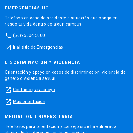
EMERGENCIAS UC
Teléfono en caso de accidente o situación que ponga en
riesgo tu vida dentro de algún campus.
phone
(56)95504 5000
launch
Ir al sitio de Emergencias
DISCRIMINACIÓN Y VIOLENCIA
Orientación y apoyo en casos de discriminación, violencia de
género o violencia sexual.
launch
Contacto para apoyo
launch
Más orientación
MEDIACIÓN UNIVERSITARIA
Teléfonos para orientación y consejo si se ha vulnerado
alguno de tus derechos en la universidad.