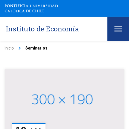
Instituto de Economía
keyboard_arrow_right
Inicio
Seminarios