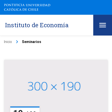
Instituto de Economía
keyboard_arrow_right
Inicio
Seminarios