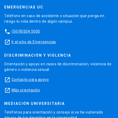
EMERGENCIAS UC
Teléfono en caso de accidente o situación que ponga en
riesgo tu vida dentro de algún campus.
phone
(56)95504 5000
launch
Ir al sitio de Emergencias
DISCRIMINACIÓN Y VIOLENCIA
Orientación y apoyo en casos de discriminación, violencia de
género o violencia sexual.
launch
Contacto para apoyo
launch
Más orientación
MEDIACIÓN UNIVERSITARIA
Teléfonos para orientación y consejo si se ha vulnerado
alguno de tus derechos en la universidad.