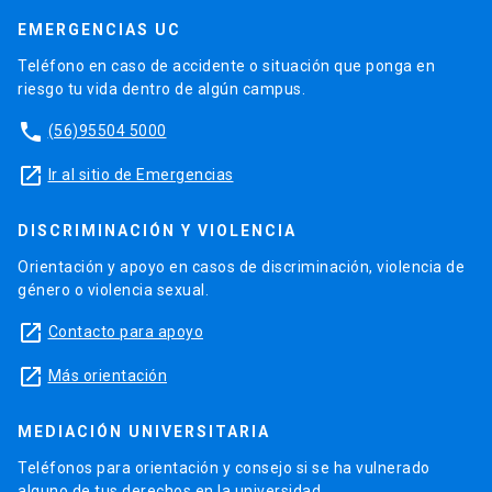
EMERGENCIAS UC
Teléfono en caso de accidente o situación que ponga en
riesgo tu vida dentro de algún campus.
phone
(56)95504 5000
launch
Ir al sitio de Emergencias
DISCRIMINACIÓN Y VIOLENCIA
Orientación y apoyo en casos de discriminación, violencia de
género o violencia sexual.
launch
Contacto para apoyo
launch
Más orientación
MEDIACIÓN UNIVERSITARIA
Teléfonos para orientación y consejo si se ha vulnerado
alguno de tus derechos en la universidad.