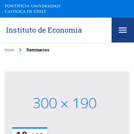
Instituto de Economía
keyboard_arrow_right
Inicio
Seminarios