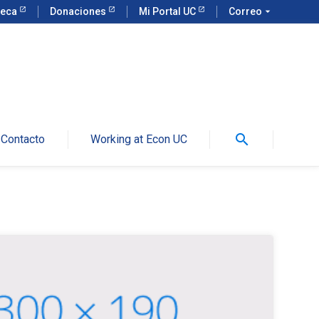
teca
Donaciones
Mi Portal UC
Correo
arrow_drop_down
search
Contacto
Working at Econ UC