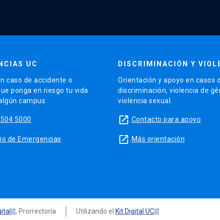
NCIAS UC
DISCRIMINACIÓN Y VIOL
n caso de accidente o
Orientación y apoyo en casos 
que ponga en riesgo tu vida
discriminación, violencia de g
 algún campus.
violencia sexual.
launch
5504 5000
Contacto para apoyo
launch
sitio de Emergencias
Más orientación
ital
, Prorrectoría
Utilizando el
Kit Digital UC