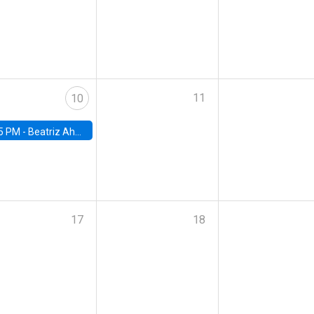
11
10
5 PM -
Beatriz Ahumada, PhD candidate, Universidad de Pittsburgh
17
18