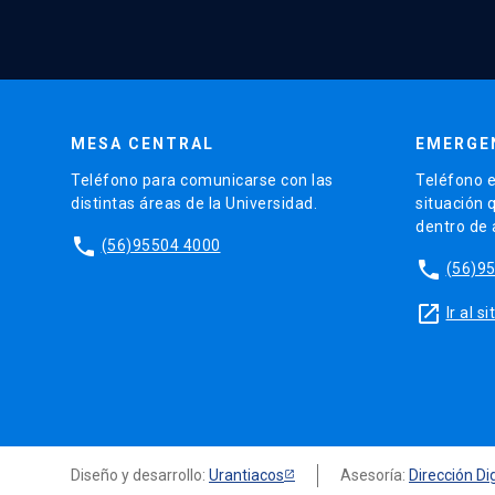
MESA CENTRAL
EMERGE
Teléfono para comunicarse con las
Teléfono e
distintas áreas de la Universidad.
situación 
dentro de
phone
(56)95504 4000
phone
(56)9
launch
Ir al 
Diseño y desarrollo:
Urantiacos
Asesoría:
Dirección Dig