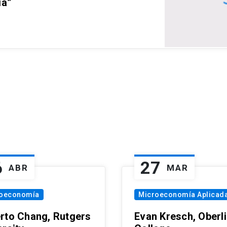
ia”
6
27
ABR
MAR
oeconomía
Microeconomía Aplicad
rto Chang, Rutgers
Evan Kresch, Oberl