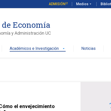
ADMISIÓN
Medios
arrow_drop_down
Biblio
o de Economía
nomía y Administración UC
Académicos e Investigación
Noticias
arrow_drop_down
 Cómo el envejecimiento