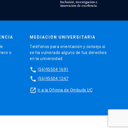
ENCIA
MEDIACIÓN UNIVERSITARIA
de
Teléfonos para orientación y consejo si
énero o
se ha vulnerado alguno de tus derechos
en la universidad.
phone
(56)95504 1691
phone
(56)95504 1247
launch
Ir a la Oficina de Ombuds UC