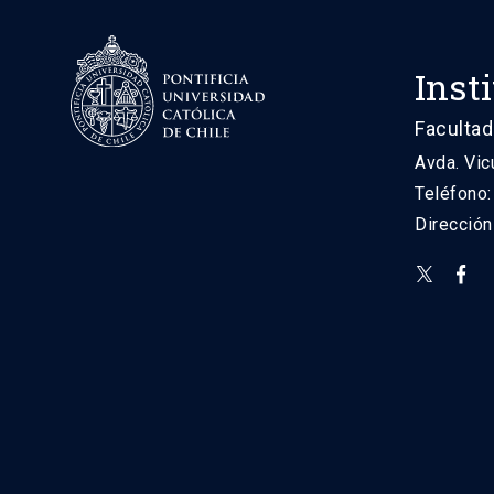
Inst
Facultad
Avda. Vic
Teléfono
Direcció