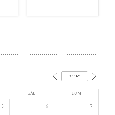
TODAY
SÁB
DOM
5
6
7