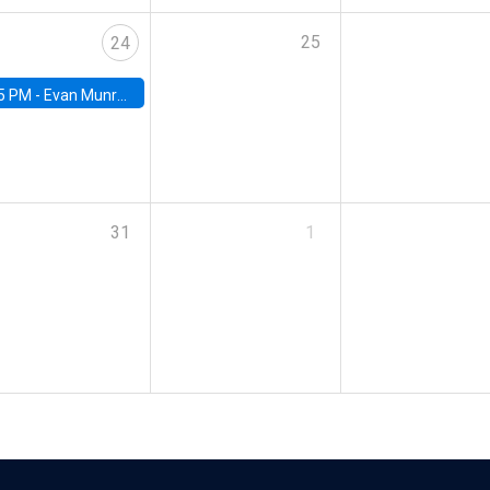
25
24
5 PM -
Evan Munro, Neyman Visiting Assistant Professor in the Department of Statistics at UC Berkeley
31
1