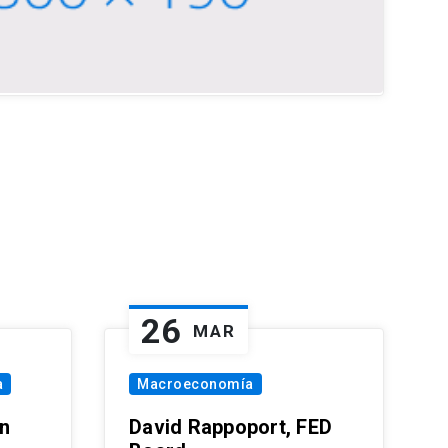
26
MAR
a
Macroeconomía
in
David Rappoport, FED