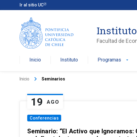
Ir al sitio UC
Institut
Facultad de Eco
Inicio
Instituto
Programas
arrow_drop_down
keyboard_arrow_right
Inicio
Seminarios
19
AGO
Conferencias
Seminario: “El Activo que Ignoramos: