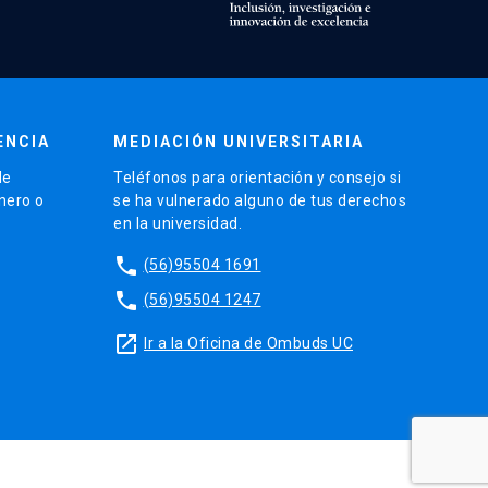
ENCIA
MEDIACIÓN UNIVERSITARIA
de
Teléfonos para orientación y consejo si
énero o
se ha vulnerado alguno de tus derechos
en la universidad.
phone
(56)95504 1691
phone
(56)95504 1247
launch
Ir a la Oficina de Ombuds UC