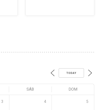
TODAY
SÁB
DOM
3
4
5