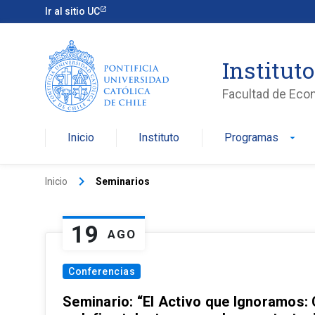
Ir al sitio UC
Institut
Facultad de Eco
Inicio
Instituto
Programas
arrow_drop_down
keyboard_arrow_right
Inicio
Seminarios
19
AGO
Conferencias
Seminario: “El Activo que Ignoramos: