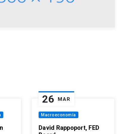
26
MAR
a
Macroeconomía
in
David Rappoport, FED