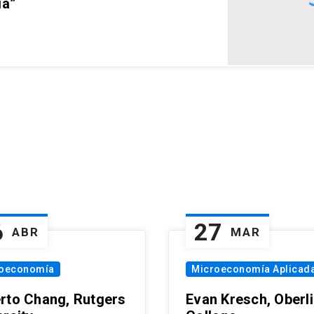
ia”
6
27
ABR
MAR
oeconomía
Microeconomía Aplicad
rto Chang, Rutgers
Evan Kresch, Oberl