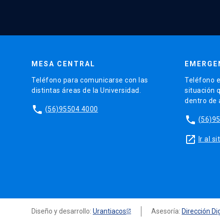
MESA CENTRAL
EMERGE
Teléfono para comunicarse con las
Teléfono e
distintas áreas de la Universidad.
situación 
dentro de
phone
(56)95504 4000
phone
(56)9
launch
Ir al 
Diseño y desarrollo:
Urantiacos
Asesoría:
Dirección Dig