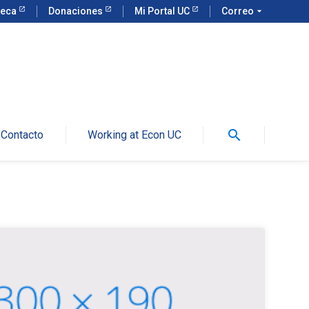
teca
Donaciones
Mi Portal UC
Correo
arrow_drop_down
search
Contacto
Working at Econ UC