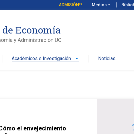
ADMISIÓN
Medios
arrow_drop_down
Biblio
o de Economía
nomía y Administración UC
Académicos e Investigación
Noticias
arrow_drop_down
 Cómo el envejecimiento