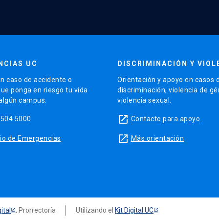
NCIAS UC
DISCRIMINACIÓN Y VIOL
n caso de accidente o
Orientación y apoyo en casos 
que ponga en riesgo tu vida
discriminación, violencia de g
 algún campus.
violencia sexual.
launch
5504 5000
Contacto para apoyo
launch
sitio de Emergencias
Más orientación
ital
, Prorrectoría
Utilizando el
Kit Digital UC