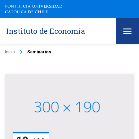
Instituto de Economía
keyboard_arrow_right
Inicio
Seminarios