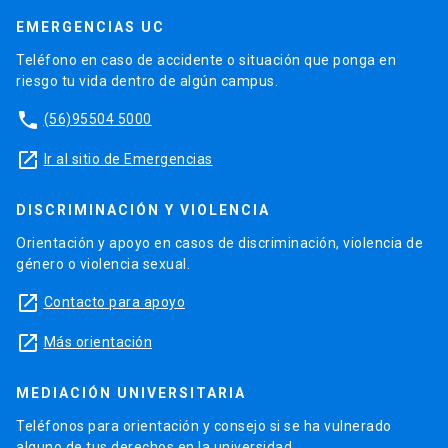
EMERGENCIAS UC
Teléfono en caso de accidente o situación que ponga en
riesgo tu vida dentro de algún campus.
phone
(56)95504 5000
launch
Ir al sitio de Emergencias
DISCRIMINACIÓN Y VIOLENCIA
Orientación y apoyo en casos de discriminación, violencia de
género o violencia sexual.
launch
Contacto para apoyo
launch
Más orientación
MEDIACIÓN UNIVERSITARIA
Teléfonos para orientación y consejo si se ha vulnerado
alguno de tus derechos en la universidad.