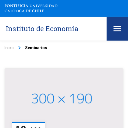
Instituto de Economía
keyboard_arrow_right
Inicio
Seminarios