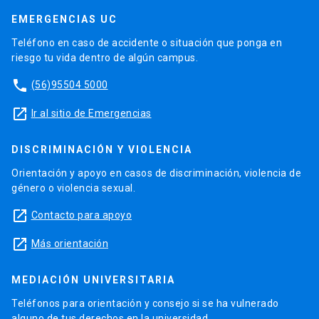
EMERGENCIAS UC
Teléfono en caso de accidente o situación que ponga en
riesgo tu vida dentro de algún campus.
phone
(56)95504 5000
launch
Ir al sitio de Emergencias
DISCRIMINACIÓN Y VIOLENCIA
Orientación y apoyo en casos de discriminación, violencia de
género o violencia sexual.
launch
Contacto para apoyo
launch
Más orientación
MEDIACIÓN UNIVERSITARIA
Teléfonos para orientación y consejo si se ha vulnerado
alguno de tus derechos en la universidad.