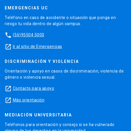
EMERGENCIAS UC
Teléfono en caso de accidente o situación que ponga en
riesgo tu vida dentro de algún campus.
phone
(56)95504 5000
launch
Ir al sitio de Emergencias
DISCRIMINACIÓN Y VIOLENCIA
Orientación y apoyo en casos de discriminación, violencia de
género o violencia sexual.
launch
Contacto para apoyo
launch
Más orientación
MEDIACIÓN UNIVERSITARIA
Teléfonos para orientación y consejo si se ha vulnerado
alguno de tus derechos en la universidad.