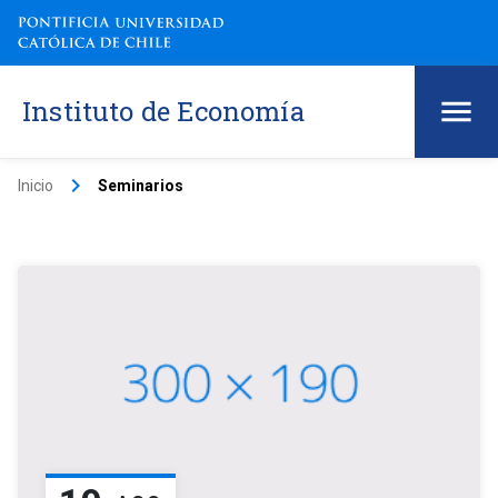
Instituto de Economía
keyboard_arrow_right
Inicio
Seminarios