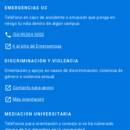
EMERGENCIAS UC
Teléfono en caso de accidente o situación que ponga en
riesgo tu vida dentro de algún campus.
phone
(56)95504 5000
launch
Ir al sitio de Emergencias
DISCRIMINACIÓN Y VIOLENCIA
Orientación y apoyo en casos de discriminación, violencia de
género o violencia sexual.
launch
Contacto para apoyo
launch
Más orientación
MEDIACIÓN UNIVERSITARIA
Teléfonos para orientación y consejo si se ha vulnerado
alguno de tus derechos en la universidad.