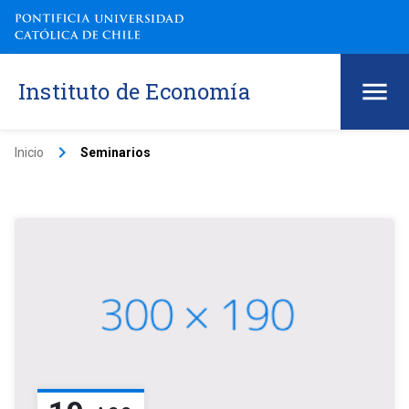
Instituto de Economía
keyboard_arrow_right
Inicio
Seminarios