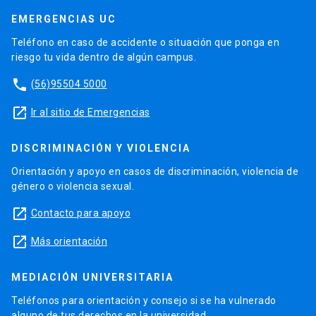
EMERGENCIAS UC
Teléfono en caso de accidente o situación que ponga en
riesgo tu vida dentro de algún campus.
phone
(56)95504 5000
launch
Ir al sitio de Emergencias
DISCRIMINACIÓN Y VIOLENCIA
Orientación y apoyo en casos de discriminación, violencia de
género o violencia sexual.
launch
Contacto para apoyo
launch
Más orientación
MEDIACIÓN UNIVERSITARIA
Teléfonos para orientación y consejo si se ha vulnerado
alguno de tus derechos en la universidad.