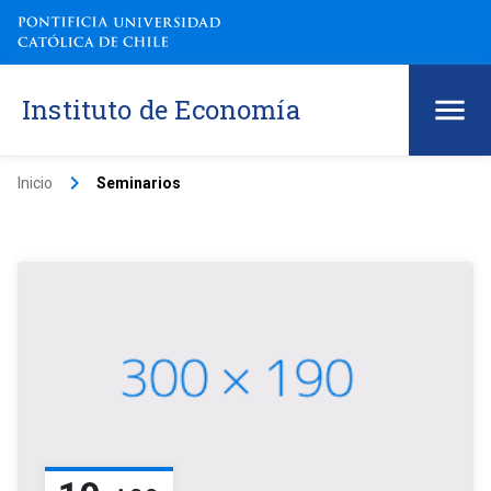
Instituto de Economía
keyboard_arrow_right
Inicio
Seminarios