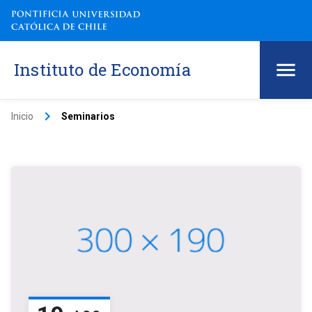
Instituto de Economía
keyboard_arrow_right
Inicio
Seminarios