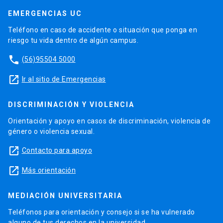
EMERGENCIAS UC
Teléfono en caso de accidente o situación que ponga en
riesgo tu vida dentro de algún campus.
phone
(56)95504 5000
launch
Ir al sitio de Emergencias
DISCRIMINACIÓN Y VIOLENCIA
Orientación y apoyo en casos de discriminación, violencia de
género o violencia sexual.
launch
Contacto para apoyo
launch
Más orientación
MEDIACIÓN UNIVERSITARIA
Teléfonos para orientación y consejo si se ha vulnerado
alguno de tus derechos en la universidad.