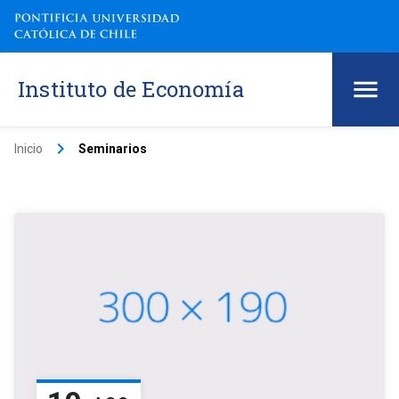
Instituto de Economía
keyboard_arrow_right
Inicio
Seminarios