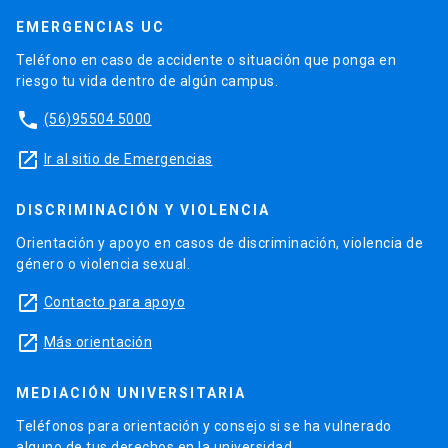
EMERGENCIAS UC
Teléfono en caso de accidente o situación que ponga en
riesgo tu vida dentro de algún campus.
phone
(56)95504 5000
launch
Ir al sitio de Emergencias
DISCRIMINACIÓN Y VIOLENCIA
Orientación y apoyo en casos de discriminación, violencia de
género o violencia sexual.
launch
Contacto para apoyo
launch
Más orientación
MEDIACIÓN UNIVERSITARIA
Teléfonos para orientación y consejo si se ha vulnerado
alguno de tus derechos en la universidad.