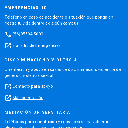
EMERGENCIAS UC
Teléfono en caso de accidente o situación que ponga en
riesgo tu vida dentro de algún campus.
phone
(56)95504 5000
launch
Ir al sitio de Emergencias
DISCRIMINACIÓN Y VIOLENCIA
Orientación y apoyo en casos de discriminación, violencia de
género o violencia sexual.
launch
Contacto para apoyo
launch
Más orientación
MEDIACIÓN UNIVERSITARIA
Teléfonos para orientación y consejo si se ha vulnerado
alguno de tus derechos en la universidad.