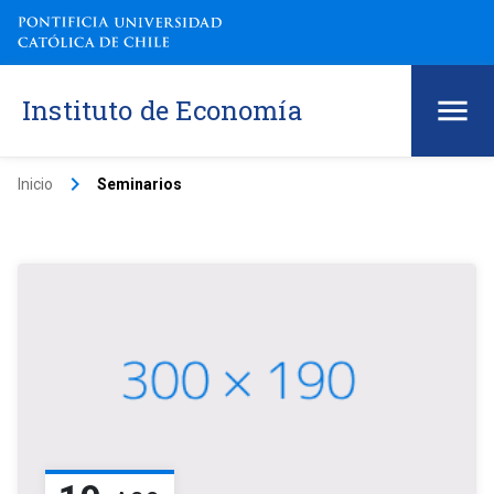
Instituto de Economía
keyboard_arrow_right
Inicio
Seminarios