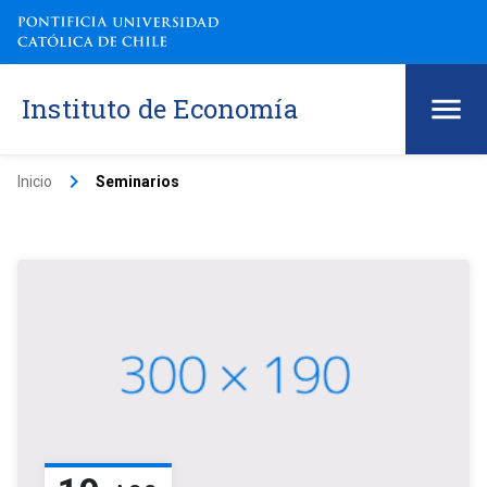
Instituto de Economía
keyboard_arrow_right
Inicio
Seminarios