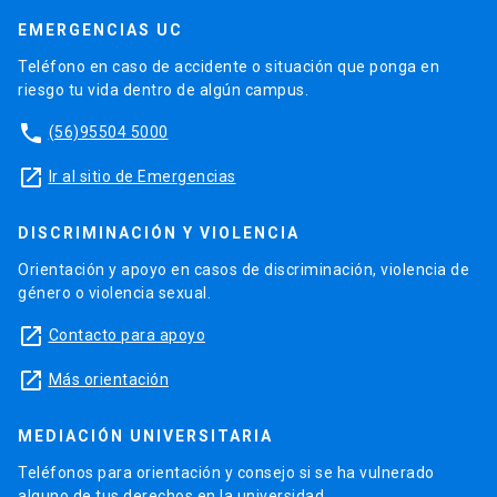
EMERGENCIAS UC
Teléfono en caso de accidente o situación que ponga en
riesgo tu vida dentro de algún campus.
phone
(56)95504 5000
launch
Ir al sitio de Emergencias
DISCRIMINACIÓN Y VIOLENCIA
Orientación y apoyo en casos de discriminación, violencia de
género o violencia sexual.
launch
Contacto para apoyo
launch
Más orientación
MEDIACIÓN UNIVERSITARIA
Teléfonos para orientación y consejo si se ha vulnerado
alguno de tus derechos en la universidad.