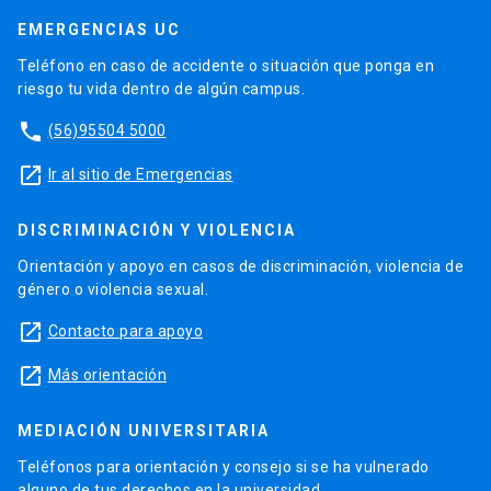
EMERGENCIAS UC
Teléfono en caso de accidente o situación que ponga en
riesgo tu vida dentro de algún campus.
phone
(56)95504 5000
launch
Ir al sitio de Emergencias
DISCRIMINACIÓN Y VIOLENCIA
Orientación y apoyo en casos de discriminación, violencia de
género o violencia sexual.
launch
Contacto para apoyo
launch
Más orientación
MEDIACIÓN UNIVERSITARIA
Teléfonos para orientación y consejo si se ha vulnerado
alguno de tus derechos en la universidad.