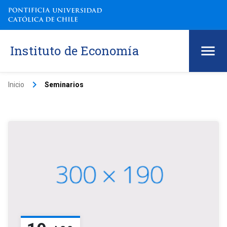
Instituto de Economía
keyboard_arrow_right
Inicio
Seminarios