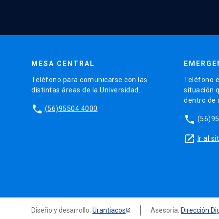
MESA CENTRAL
EMERGE
Teléfono para comunicarse con las
Teléfono e
distintas áreas de la Universidad.
situación 
dentro de
phone
(56)95504 4000
phone
(56)9
launch
Ir al 
Diseño y desarrollo:
Urantiacos
Asesoría:
Dirección Dig