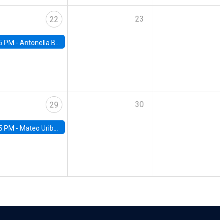
23
22
5 PM -
Antonella Bancalari, Institute for Fiscal Studies (IFS) and Research Associate at University College London (UCL)
30
29
5 PM -
Mateo Uribe-Castro, Universidad de los Andes (Colombia)