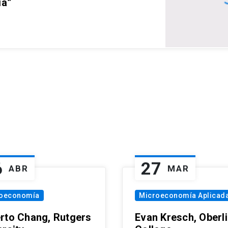
ia”
6
27
ABR
MAR
oeconomía
Microeconomía Aplicad
rto Chang, Rutgers
Evan Kresch, Oberl