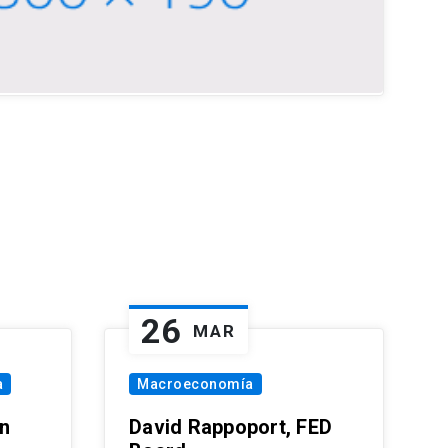
26
MAR
a
Macroeconomía
in
David Rappoport, FED