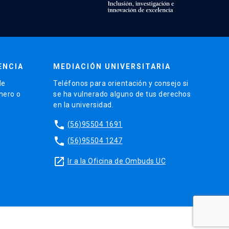
ENCIA
MEDIACIÓN UNIVERSITARIA
de
Teléfonos para orientación y consejo si
énero o
se ha vulnerado alguno de tus derechos
en la universidad.
phone
(56)95504 1691
phone
(56)95504 1247
launch
Ir a la Oficina de Ombuds UC