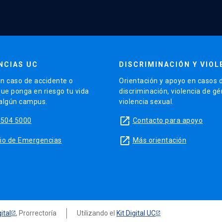
NCIAS UC
DISCRIMINACIÓN Y VIOL
n caso de accidente o
Orientación y apoyo en casos 
que ponga en riesgo tu vida
discriminación, violencia de g
 algún campus.
violencia sexual.
launch
5504 5000
Contacto para apoyo
launch
sitio de Emergencias
Más orientación
ital
, Prorrectoría
Utilizando el
Kit Digital UC