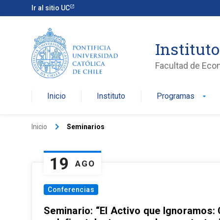
Ir al sitio UC
Institut
Facultad de Eco
Inicio
Instituto
Programas
arrow_drop_down
keyboard_arrow_right
Inicio
Seminarios
19
AGO
Conferencias
Seminario: “El Activo que Ignoramos: