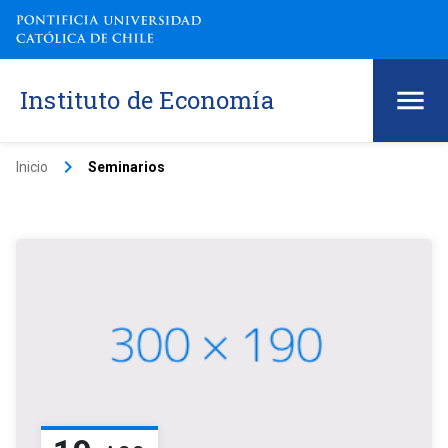
Instituto de Economía
keyboard_arrow_right
Inicio
Seminarios