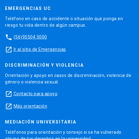
EMERGENCIAS UC
Teléfono en caso de accidente o situación que ponga en
riesgo tu vida dentro de algún campus.
phone
(56)95504 5000
launch
Ir al sitio de Emergencias
DISCRIMINACIÓN Y VIOLENCIA
Orientación y apoyo en casos de discriminación, violencia de
género o violencia sexual.
launch
Contacto para apoyo
launch
Más orientación
MEDIACIÓN UNIVERSITARIA
Teléfonos para orientación y consejo si se ha vulnerado
alguno de tus derechos en la universidad.