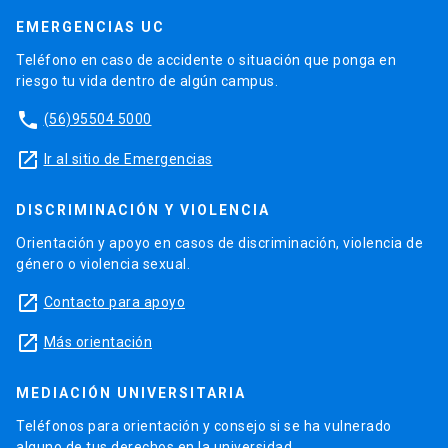
EMERGENCIAS UC
Teléfono en caso de accidente o situación que ponga en
riesgo tu vida dentro de algún campus.
phone
(56)95504 5000
launch
Ir al sitio de Emergencias
DISCRIMINACIÓN Y VIOLENCIA
Orientación y apoyo en casos de discriminación, violencia de
género o violencia sexual.
launch
Contacto para apoyo
launch
Más orientación
MEDIACIÓN UNIVERSITARIA
Teléfonos para orientación y consejo si se ha vulnerado
alguno de tus derechos en la universidad.