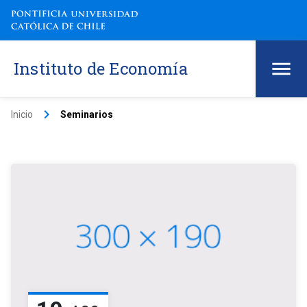
Instituto de Economía
keyboard_arrow_right
Inicio
Seminarios