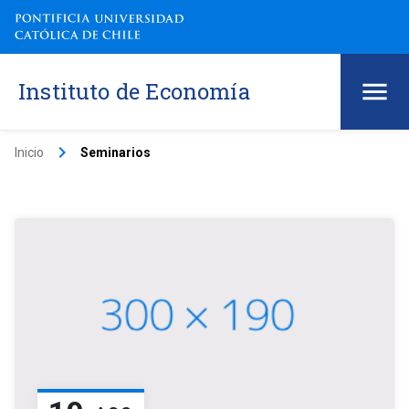
Instituto de Economía
keyboard_arrow_right
Inicio
Seminarios