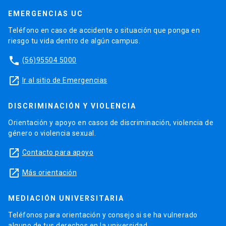
EMERGENCIAS UC
Teléfono en caso de accidente o situación que ponga en
riesgo tu vida dentro de algún campus.
phone
(56)95504 5000
launch
Ir al sitio de Emergencias
DISCRIMINACIÓN Y VIOLENCIA
Orientación y apoyo en casos de discriminación, violencia de
género o violencia sexual.
launch
Contacto para apoyo
launch
Más orientación
MEDIACIÓN UNIVERSITARIA
Teléfonos para orientación y consejo si se ha vulnerado
alguno de tus derechos en la universidad.