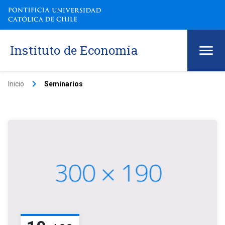
Instituto de Economía
keyboard_arrow_right
Inicio
Seminarios