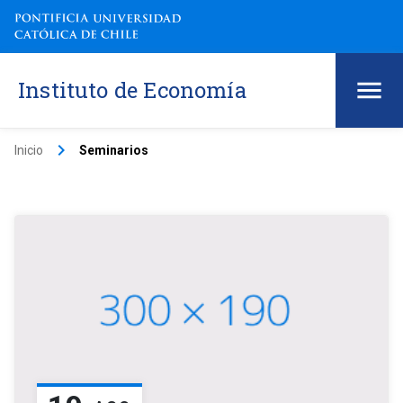
Instituto de Economía
keyboard_arrow_right
Inicio
Seminarios