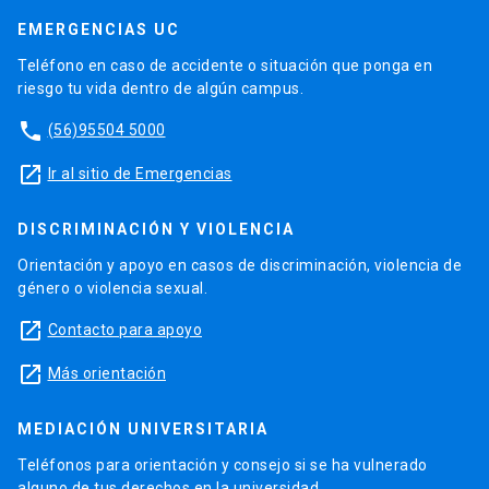
EMERGENCIAS UC
Teléfono en caso de accidente o situación que ponga en
riesgo tu vida dentro de algún campus.
phone
(56)95504 5000
launch
Ir al sitio de Emergencias
DISCRIMINACIÓN Y VIOLENCIA
Orientación y apoyo en casos de discriminación, violencia de
género o violencia sexual.
launch
Contacto para apoyo
launch
Más orientación
MEDIACIÓN UNIVERSITARIA
Teléfonos para orientación y consejo si se ha vulnerado
alguno de tus derechos en la universidad.