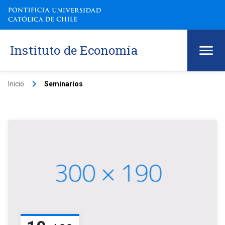
Instituto de Economía
keyboard_arrow_right
Inicio
Seminarios