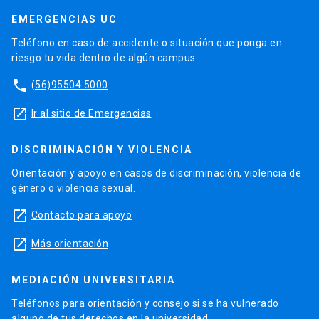
EMERGENCIAS UC
Teléfono en caso de accidente o situación que ponga en
riesgo tu vida dentro de algún campus.
phone
(56)95504 5000
launch
Ir al sitio de Emergencias
DISCRIMINACIÓN Y VIOLENCIA
Orientación y apoyo en casos de discriminación, violencia de
género o violencia sexual.
launch
Contacto para apoyo
launch
Más orientación
MEDIACIÓN UNIVERSITARIA
Teléfonos para orientación y consejo si se ha vulnerado
alguno de tus derechos en la universidad.